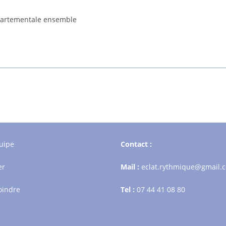
épartementale ensemble
ion :
uipe
Contact :
er
Mail :
eclat.rythmique@gmail.
oindre
Tel :
07 44 41 08 80