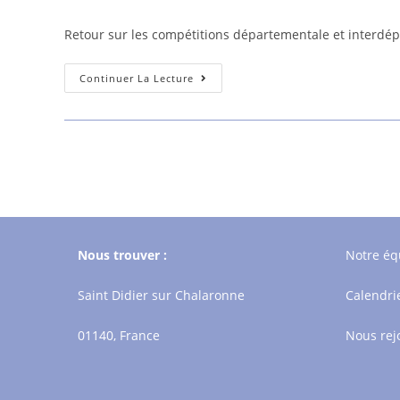
de
publiée :
category:
de
la
la
Retour sur les compétitions départementale et interd
publication :
publicat
Compétition
Continuer La Lecture
Départementale
Et
Interdépartementale
Ensemble
Nous trouver :
Notre éq
Saint Didier sur Chalaronne
Calendri
01140, France
Nous rej