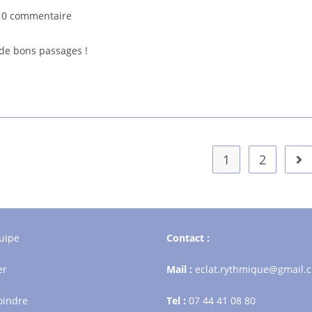
mmentaires
0 commentaire
 de bons passages !
lication :
1
2
All
uipe
Contact :
er
Mail :
eclat.rythmique@gmail.
oindre
Tel :
07 44 41 08 80