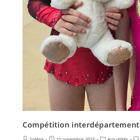
Compétition interdépartementa
Auteur/autrice
Publication
Post
Co
Solène
10 novembre 2025
Actualités