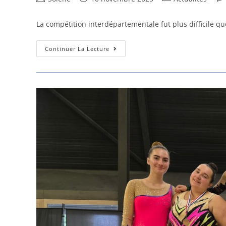
de
publiée :
category:
de
la
la
La compétition interdépartementale fut plus difficile q
publication :
pub
Compétition
Continuer La Lecture
Interdépartementale
Individuelle
À
Grenoble