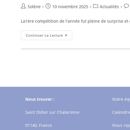
Auteur/autrice
Publication
Post
Co
Solène
10 novembre 2025
Actualités
de
publiée :
category:
de
la
la
La1ère compétition de l'année fut pleine de surprise et
publication :
pub
Compétition
Continuer La Lecture
Individuelle
Départementale
2025-
2026
Nous trouver :
Notre éq
Saint Didier sur Chalaronne
Calendri
01140, France
Nous rej