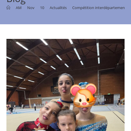
>
AM
>
Nov
>
10
>
Actualités
>
Compétition interdépartementale 