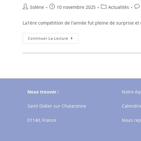
Auteur/autrice
Publication
Post
Co
Solène
10 novembre 2025
Actualités
de
publiée :
category:
de
la
la
La1ère compétition de l'année fut pleine de surprise et
publication :
pub
Compétition
Continuer La Lecture
Individuelle
Départementale
2025-
2026
Nous trouver :
Notre éq
Saint Didier sur Chalaronne
Calendri
01140, France
Nous rej