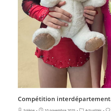
Compétition interdépartementa
Auteur/autrice
Publication
Post
Co
Solène
10 novembre 2025
Actualités