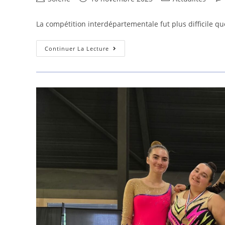
de
publiée :
category:
de
la
la
La compétition interdépartementale fut plus difficile q
publication :
pub
Compétition
Continuer La Lecture
Interdépartementale
Individuelle
À
Grenoble