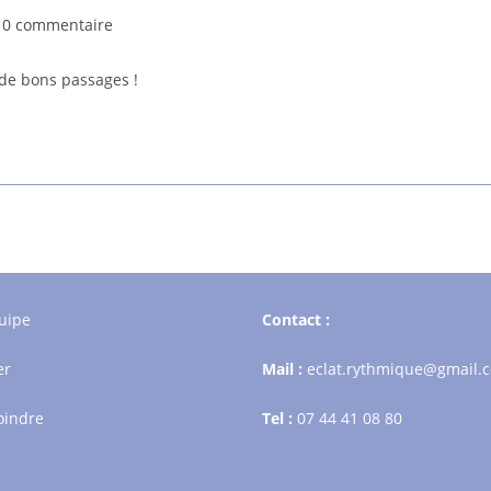
mmentaires
0 commentaire
 de bons passages !
lication :
uipe
Contact :
er
Mail :
eclat.rythmique@gmail.
oindre
Tel :
07 44 41 08 80