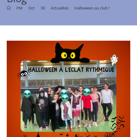
>
PM
>
Oct
>
30
>
Actualités
>
Halloween au club !