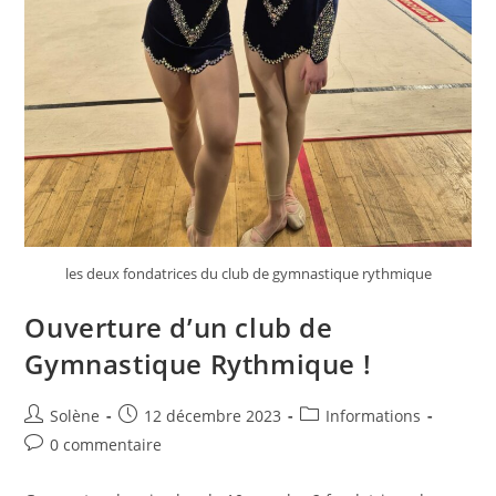
les deux fondatrices du club de gymnastique rythmique
Ouverture d’un club de
Gymnastique Rythmique !
Auteur/autrice
Publication
Post
Solène
12 décembre 2023
Informations
de
publiée :
category:
Commentaires
0 commentaire
la
de
publication :
la